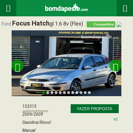


Focus Hatch
Gl 1.6 8v (flex)
Ford
Compartilhar


153315
FAZER PROPOSTA
quilometragem
2009/2009
R$
Gasolina/Álcool
Manual