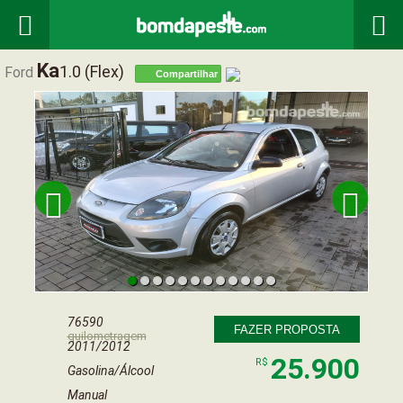


Ka
1.0 (flex)
Ford
Compartilhar


76590
FAZER PROPOSTA
quilometragem
2011/2012
25.900
R$
Gasolina/Álcool
Manual