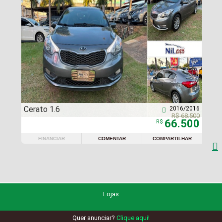
Cerato 1.6
2016/2016

R$ 68.500
66.500
R$
FINANCIAR
COMENTAR
COMPARTILHAR

Lojas
Quer anunciar?
Clique aqui!