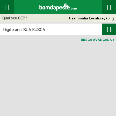


Usar minha Localização


BUSCA AVANÇADA
+