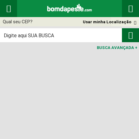


Usar minha Localização


BUSCA AVANÇADA
+