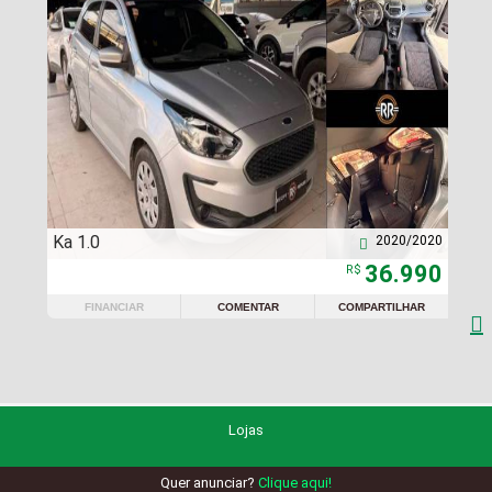
Ka 1.0
2020/2020

36.990
R$
FINANCIAR
COMENTAR
COMPARTILHAR

Lojas
Quer anunciar?
Clique aqui!