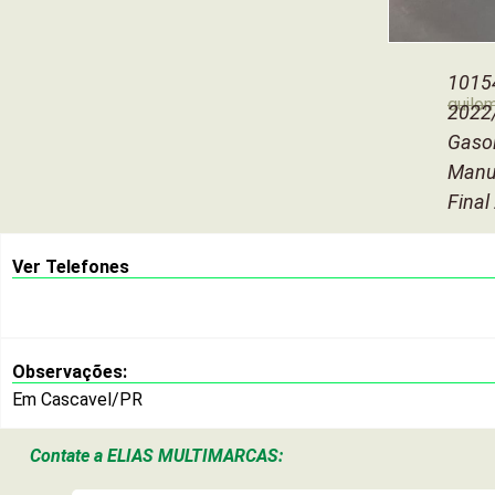
1015
quilo
2022
Gasol
Manu
Final
Ver Telefones
Observações:
Em Cascavel/PR
Contate a
ELIAS MULTIMARCAS: