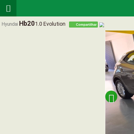

Hb20
1.0 Evolution
Hyundai
Compartilhar
