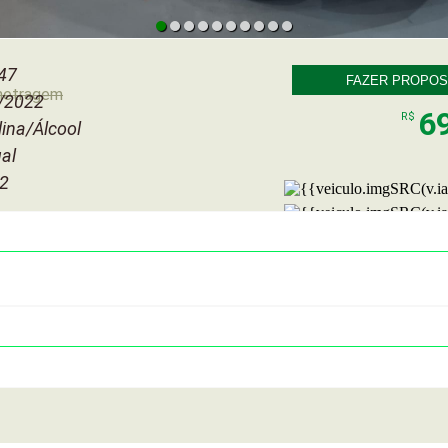
47
FAZER PROPOS
metragem
/2022
6
R$
ina/Álcool
al
 2