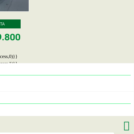
TA
9.800
