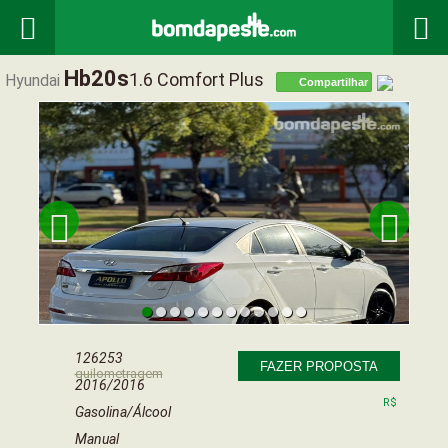


Hb20s
1.6 Comfort Plus
Hyundai
Compartilhar


126253
FAZER PROPOSTA
quilometragem
2016/2016
R$
Gasolina/Álcool
Manual