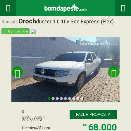


Oroch
Duster 1.6 16v Sce Express (flex)
Renault
Compartilhar


0
FAZER PROPOSTA
quilometragem
2017/2018
68.000
R$
Gasolina/Álcool