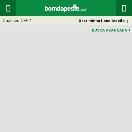


Usar minha Localização

BUSCA AVANÇADA
+