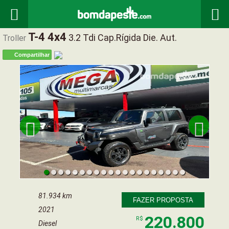


T-4 4x4
3.2 Tdi Cap.rígida Die. Aut.
Troller
Compartilhar


81.934 km
FAZER PROPOSTA
2021
220.800
R$
Diesel