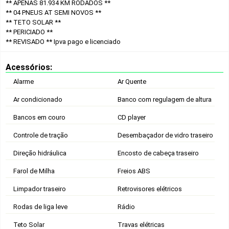
** APENAS 81.934 KM RODADOS **
** 04 PNEUS AT SEMI NOVOS **
** TETO SOLAR **
** PERICIADO **
** REVISADO **
Ipva pago e licenciado
Acessórios:
Alarme
Ar Quente
Ar condicionado
Banco com regulagem de altura
Bancos em couro
CD player
Controle de tração
Desembaçador de vidro traseiro
Direção hidráulica
Encosto de cabeça traseiro
Farol de Milha
Freios ABS
Limpador traseiro
Retrovisores elétricos
Rodas de liga leve
Rádio
Teto Solar
Travas elétricas