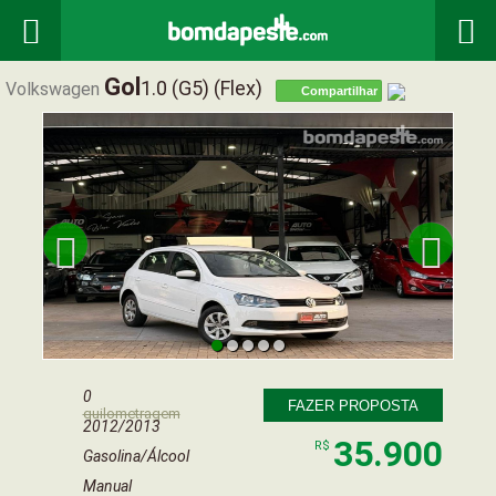


Gol
1.0 (g5) (flex)
Volkswagen
Compartilhar


0
FAZER PROPOSTA
quilometragem
2012/2013
35.900
R$
Gasolina/Álcool
Manual