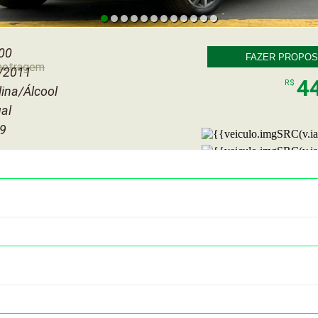
00
FAZER PROPOS
metragem
/2011
4
R$
ina/Álcool
al
 9