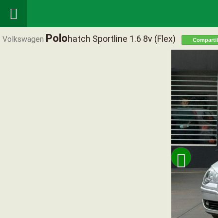

Polo
Hatch Sportline 1.6 8v (flex)
Volkswagen
Compartil
