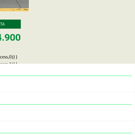
TA
4.900