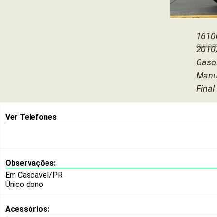
1610
quilo
2010
Gasol
Manu
Final
Ver Telefones
Observações:
Em Cascavel/PR
Único dono
Acessórios: