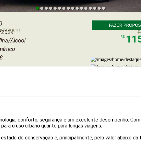
0
FAZER PROPOS
metragem
/2024
R
11
R$
ina/Álcool
mático
 8
ecnologia, conforto, segurança e um excelente desempenho. Co
para o uso urbano quanto para longas viagens.
 estado de conservação e, principalmente, pelo valor abaixo da