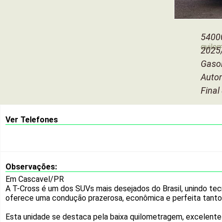
5400
quilo
2025
Gasol
Auto
Final
Ver Telefones
Observações:
Em Cascavel/PR
A T-Cross é um dos SUVs mais desejados do Brasil, unindo t
oferece uma condução prazerosa, econômica e perfeita tanto 
Esta unidade se destaca pela baixa quilometragem, excelente