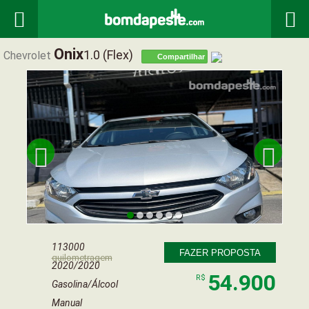


Onix
1.0 (flex)
Chevrolet
Compartilhar


113000
FAZER PROPOSTA
quilometragem
2020/2020
54.900
R$
Gasolina/Álcool
Manual