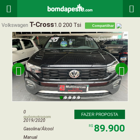


T-Cross
1.0 200 Tsi
Volkswagen
Compartilhar


0
FAZER PROPOSTA
quilometragem
2019/2020
89.900
R$
Gasolina/Álcool
Manual