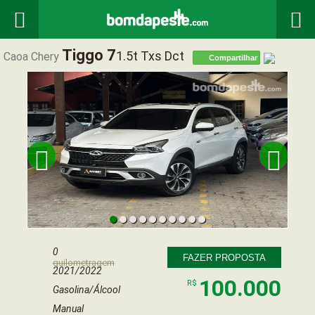


Tiggo 7
1.5t Txs Dct
Caoa Chery
Compartilhar


0
FAZER PROPOSTA
quilometragem
2021/2022
100.000
R$
Gasolina/Álcool
Manual