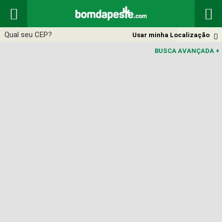


Usar minha Localização

BUSCA AVANÇADA
+