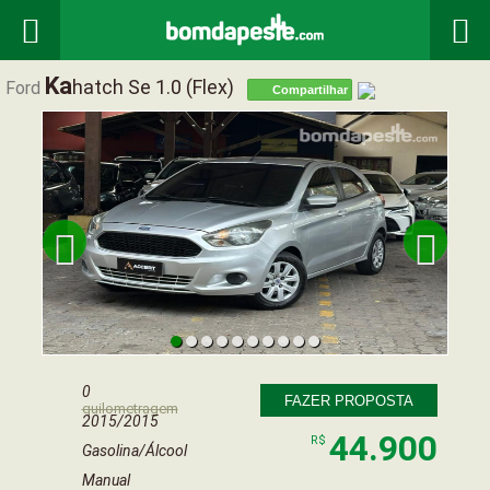


Ka
Hatch Se 1.0 (flex)
Ford
Compartilhar


0
FAZER PROPOSTA
quilometragem
2015/2015
44.900
R$
Gasolina/Álcool
Manual