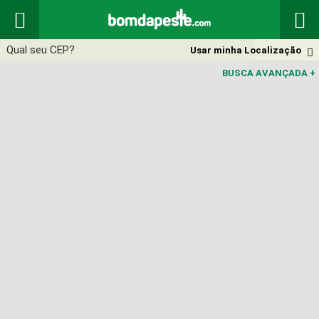


Usar minha Localização

BUSCA AVANÇADA
+