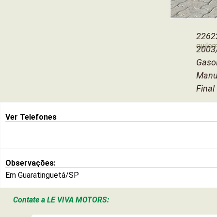
2262
quilo
2003
Gaso
Manu
Final
Ver Telefones
Observações:
Em Guaratinguetá/SP
Contate a
LE VIVA MOTORS: