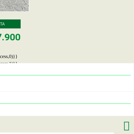
TA
7.900
