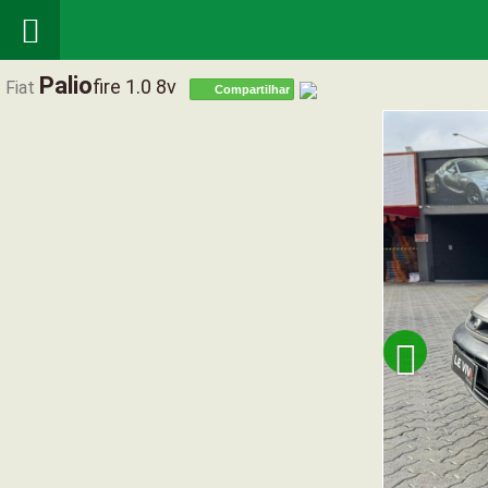

Palio
Fire 1.0 8v
Fiat
Compartilhar
