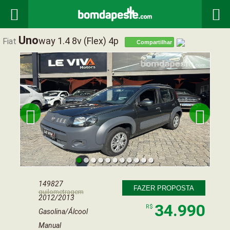


Uno
Way 1.4 8v (flex) 4p
Fiat
Compartilhar


149827
FAZER PROPOSTA
quilometragem
2012/2013
34.990
R$
Gasolina/Álcool
Manual