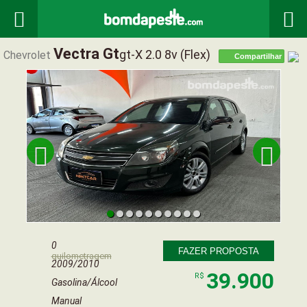


Vectra Gt
Gt-X 2.0 8v (flex)
Chevrolet
Compartilhar


0
FAZER PROPOSTA
quilometragem
2009/2010
39.900
R$
Gasolina/Álcool
Manual