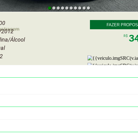
00
FAZER PROPOS
metragem
/2012
3
R$
ina/Álcool
al
 2