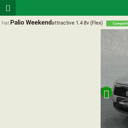

Palio Weekend
Attractive 1.4 8v (flex)
Fiat
Compartil
