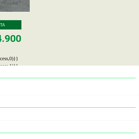
TA
4.900