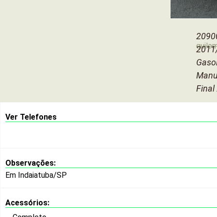
2090
quilo
2011
Gasol
Manu
Final
Ver Telefones
Observações:
Em Indaiatuba/SP
Acessórios: