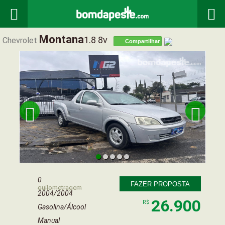


Montana
1.8 8v
Chevrolet
Compartilhar


0
FAZER PROPOSTA
quilometragem
2004/2004
26.900
R$
Gasolina/Álcool
Manual