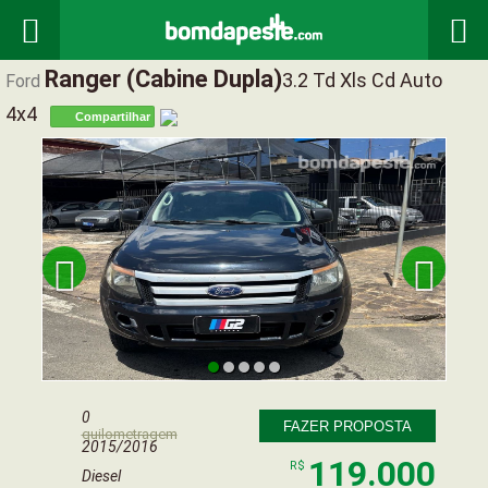


Ranger (cabine Dupla)
3.2 Td Xls Cd Auto
Ford
4x4
Compartilhar


0
FAZER PROPOSTA
quilometragem
2015/2016
119.000
R$
Diesel