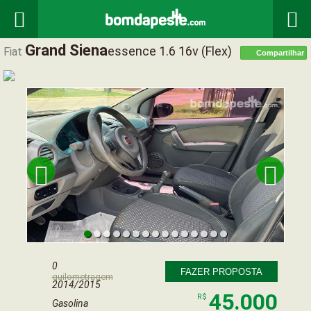


Grand Siena
Essence 1.6 16v (flex)
Fiat
Compartilhar


0
FAZER PROPOSTA
quilometragem
2014/2015
45.000
R$
Gasolina