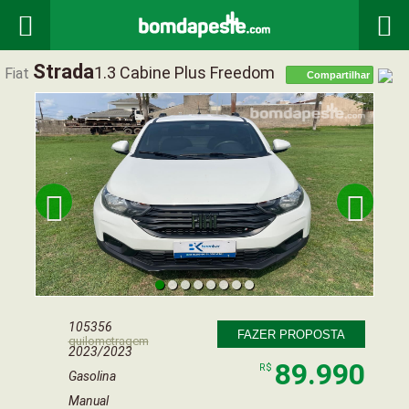


Strada
1.3 Cabine Plus Freedom
Fiat
Compartilhar


105356
FAZER PROPOSTA
quilometragem
2023/2023
89.990
R$
Gasolina
Manual