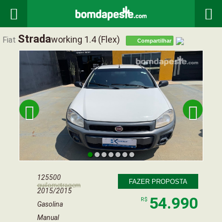


Strada
Working 1.4 (flex)
Fiat
Compartilhar


125500
FAZER PROPOSTA
quilometragem
2015/2015
54.990
R$
Gasolina
Manual