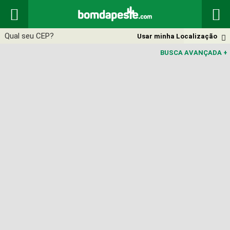


Usar minha Localização

BUSCA AVANÇADA
+