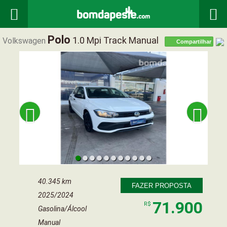


Polo
1.0 Mpi Track Manual
Volkswagen
Compartilhar


40.345 km
FAZER PROPOSTA
2025/2024
71.900
R$
Gasolina/Álcool
Manual