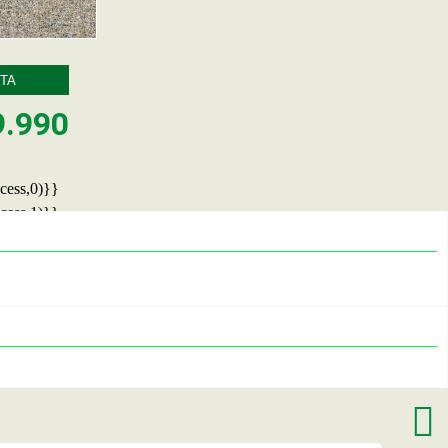
TA
9.990
