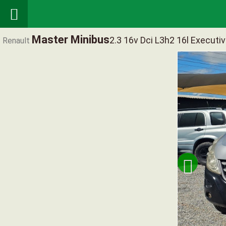

Master Minibus
2.3 16v Dci L3h2 16l Execut
Renault
