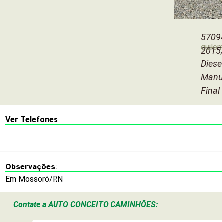
5709
quilo
2015
Diese
Manu
Final
Ver Telefones
Observações:
Em Mossoró/RN
Contate a
AUTO CONCEITO CAMINHÕES: