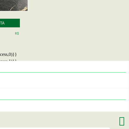
TA
R$
