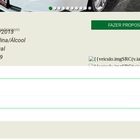
FAZER PROPOS
metragem
/2013
ina/Álcool
al
 9