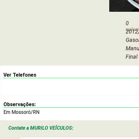
0
quilo
2012
Gasol
Manu
Final
Ver Telefones
Observações:
Em Mossoró/RN
Contate a
MURILO VEÍCULOS: