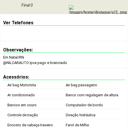
Final 0
Ver Telefones
Observações:
Em Natal/RN
@NILCARAUTO
Ipva pago e licenciado
Acessórios:
Air bag Motorista
Air bag passageiro
Ar condicionado
Banco com regulagem de altura
Bancos em couro
Computador de bordo
Controle de tração
Direção hidráulica
Encosto de cabeça traseiro
Farol de Milha