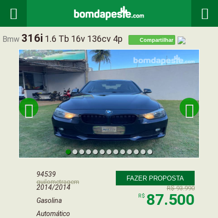


316i
1.6 Tb 16v 136cv 4p
Bmw
Compartilhar


94539
FAZER PROPOSTA
quilometragem
2014/2014
R$ 93.990
87.500
R$
Gasolina
Automático