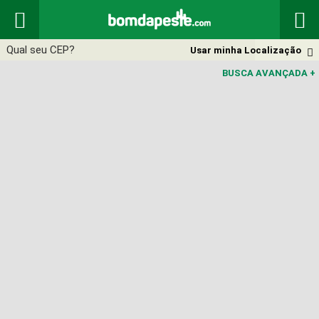


Usar minha Localização

BUSCA AVANÇADA
+