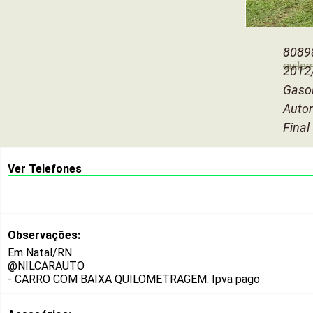
8089
quilo
2012
Gaso
Auto
Final
Ver Telefones
Observações:
Em Natal/RN
@NILCARAUTO
- CARRO COM BAIXA QUILOMETRAGEM.
Ipva pago