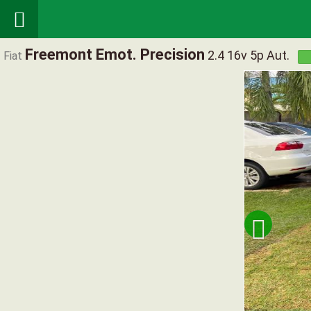

Freemont Emot. Precision
2.4 16v 5p Aut.
Fiat
