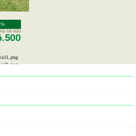
TA
R$ 58.500
6.500