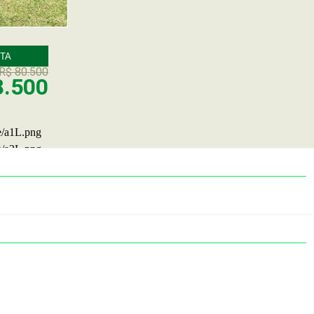
TA
R$ 80.500
8.500