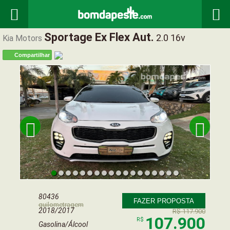


Sportage Ex Flex Aut.
2.0 16v
Kia Motors
Compartilhar


80436
FAZER PROPOSTA
quilometragem
2018/2017
R$ 117.900
107.900
R$
Gasolina/Álcool