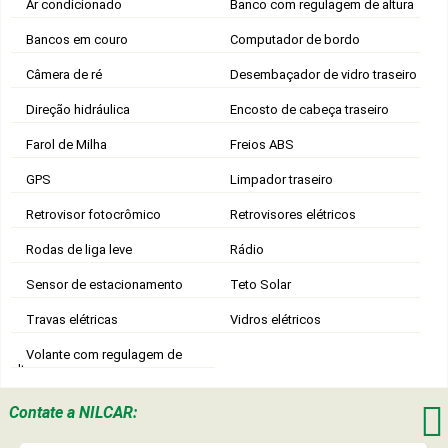
Ar condicionado
Banco com regulagem de altura
Bancos em couro
Computador de bordo
Câmera de ré
Desembaçador de vidro traseiro
Direção hidráulica
Encosto de cabeça traseiro
Farol de Milha
Freios ABS
GPS
Limpador traseiro
Retrovisor fotocrômico
Retrovisores elétricos
Rodas de liga leve
Rádio
Sensor de estacionamento
Teto Solar
Travas elétricas
Vidros elétricos
Volante com regulagem de
altura

Contate a
NILCAR: