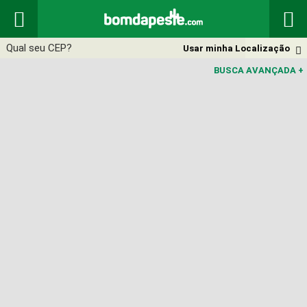


Usar minha Localização

BUSCA AVANÇADA
+