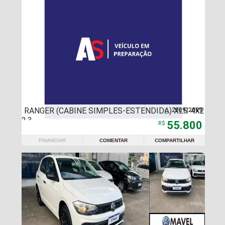
RANGER (CABINE SIMPLES-ESTENDIDA) XLS 4X2
2009/2009

2.3
55.800
R$
FINANCIAR
COMENTAR
COMPARTILHAR