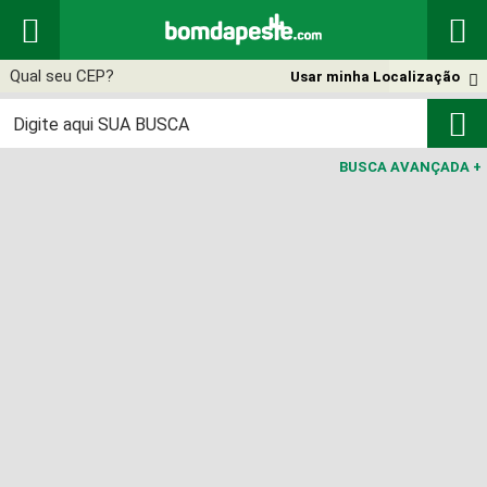


Usar minha Localização


BUSCA AVANÇADA
+