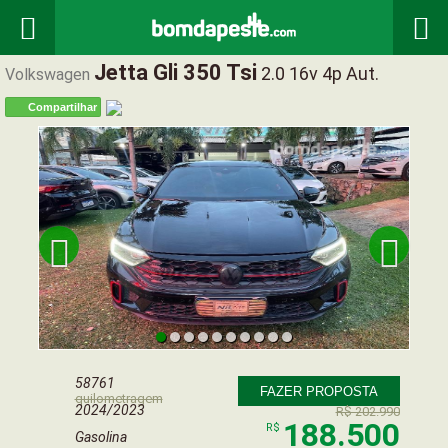


Jetta Gli 350 Tsi
2.0 16v 4p Aut.
Volkswagen
Compartilhar


58761
FAZER PROPOSTA
quilometragem
2024/2023
R$ 202.990
188.500
R$
Gasolina