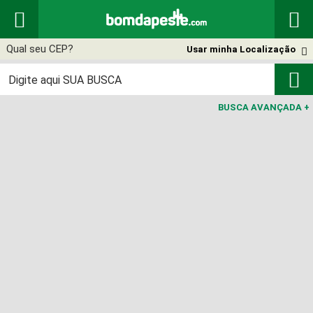


Usar minha Localização


BUSCA AVANÇADA
+