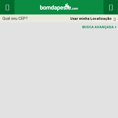


Usar minha Localização

BUSCA AVANÇADA
+