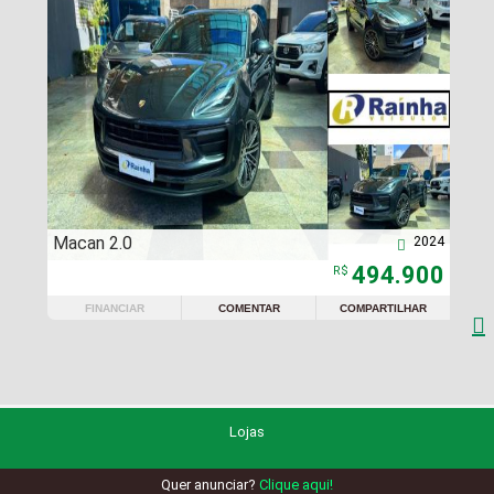
Macan 2.0
2024

494.900
R$
FINANCIAR
COMENTAR
COMPARTILHAR

Lojas
Quer anunciar?
Clique aqui!