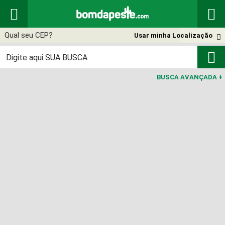


Usar minha Localização


BUSCA AVANÇADA
+