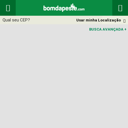


Usar minha Localização

BUSCA AVANÇADA
+