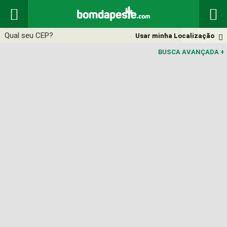


Usar minha Localização

BUSCA AVANÇADA
+