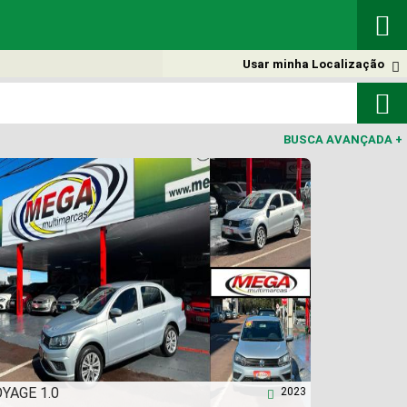

Usar minha Localização


BUSCA AVANÇADA
+
YAGE 1.0
2023
