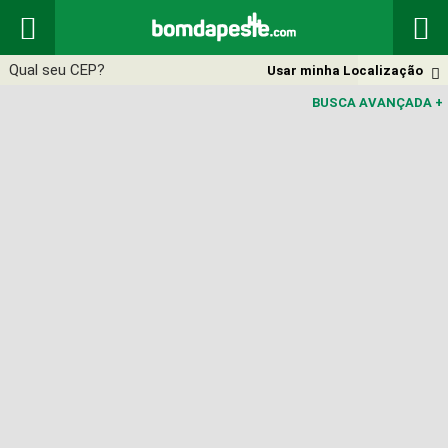


Usar minha Localização

BUSCA AVANÇADA
+