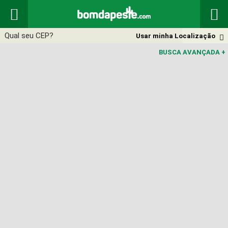


Usar minha Localização

BUSCA AVANÇADA
+