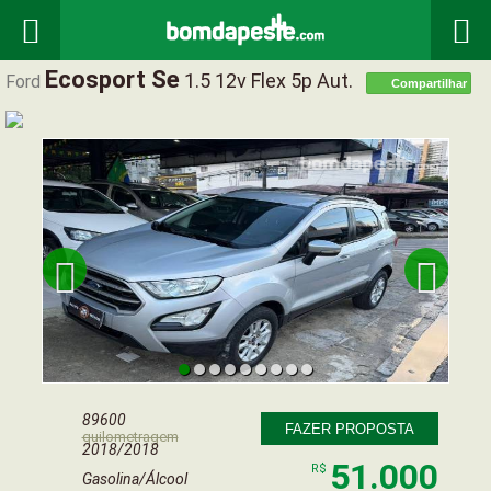


Ecosport Se
1.5 12v Flex 5p Aut.
Ford
Compartilhar


89600
FAZER PROPOSTA
quilometragem
2018/2018
51.000
R$
Gasolina/Álcool