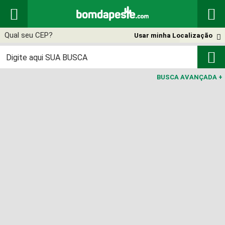


Usar minha Localização


BUSCA AVANÇADA
+