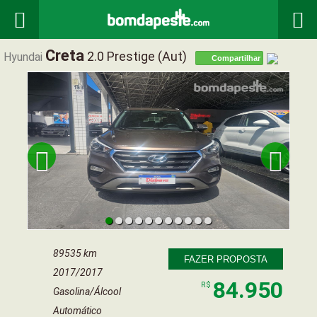


Creta
2.0 Prestige (aut)
Hyundai
Compartilhar


89535 km
FAZER PROPOSTA
2017/2017
84.950
R$
Gasolina/Álcool
Automático